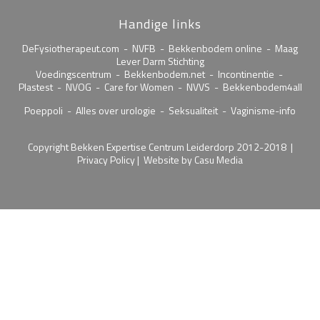
Handige links
DeFysiotherapeut.com
-
NVFB
-
Bekkenbodem online
-
Maag
Lever Darm Stichting
Voedingscentrum
-
Bekkenbodem.net
-
Incontinentie
-
Plastest
-
NVOG
-
Care for Women
-
NVVS
-
Bekkenbodem4all
Poeppoli
-
Alles over urologie
-
Seksualiteit
-
Vaginisme-info
Copyright Bekken Expertise Centrum Leiderdorp 2012-2018 |
Privacy Policy
| Website by
Casu Media