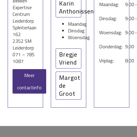
Bekken
Karin
Maandag:
9:00
-
Expertise
Anthonissen
Centrum
Dinsdag:
9:00
-
Leiderdorp
Maandag
Splinterlaan
Dinsdag
Woensdag:
9:00
-
162
Woensdag
2352 SM
Donderdag:
9:00
Leiderdorp
Bregje
071 – 785
Vrijdag:
8:00
1087
Vriend
Maandag
Meer
Margot
Dinsdag
de
contactinfo
Woensdag
Groot
Donderdag
Vrijdag
Maandag
Dinsdag
middag
Donderdag
Vrijdag