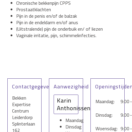
Chronische bekkenpijn CPPS
Prostaatklachten
Pijn in de penis en/of de balzak
Pijn in de endeldarm en/of anus
(Uitstralende) pijn de onderbuik en/ of liezen
Vaginale irritatie, pijn, schimmelinfecties.
Contactgegevens
Aanwezigheid
Openingstijde
Bekken
Karin
Maandag:
9:00
-
Expertise
Anthonissen
Centrum
Dinsdag:
9:00
-
Leiderdorp
Maandag
Splinterlaan
Dinsdag
Woensdag:
9:00
-
162