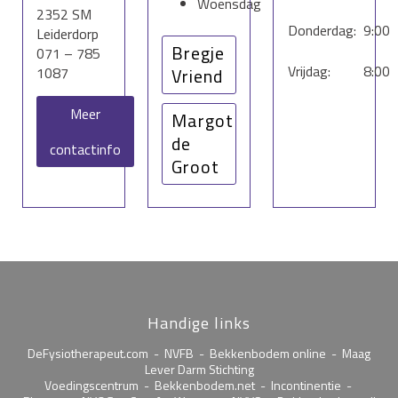
Woensdag
2352 SM
Donderdag:
9:00
Leiderdorp
Bregje
071 – 785
Vrijdag:
8:00
1087
Vriend
Maandag
Meer
Margot
Dinsdag
de
contactinfo
Woensdag
Groot
Donderdag
Vrijdag
Maandag
Dinsdag
middag
Donderdag
Vrijdag
Handige links
DeFysiotherapeut.com
-
NVFB
-
Bekkenbodem online
-
Maag
Lever Darm Stichting
Voedingscentrum
-
Bekkenbodem.net
-
Incontinentie
-